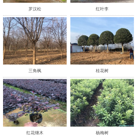
罗汉松
红叶李
三角枫
桂花树
红花继木
杨梅树