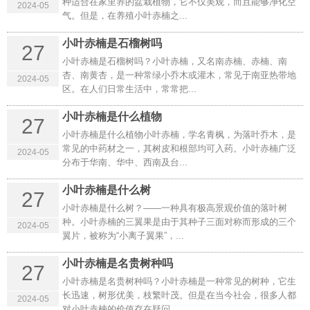
种适合在家里养的盆栽植物，它不仅美观，而且能够净化空
右。而在北方地区，广玉兰的开花时间...
2024-05
气。但是，在养殖小叶赤楠之...
亮晶女贞耐晒吗?
小叶赤楠是石榴树吗
27
小叶赤楠是石榴树吗？小叶赤楠，又名南赤楠、赤楠、南
亮晶女贞的耐晒程度较强，可以在充足阳光下生长，但在夏季
杏、南黄杏，是一种常绿小乔木或灌木，常见于南亚热带地
高温时需要注意遮阴，以避免过度晒伤。...
2024-05
区。在人们日常生活中，常常把...
大叶女贞10公分的价格是多少?
小叶赤楠是什么植物
27
小叶赤楠是什么植物小叶赤楠，学名青枫，为落叶乔木，是
大叶女贞的价格因大小而异。例如，10公分的大叶女贞售价为
常见的中药材之一，其树皮和根部均可入药。小叶赤楠广泛
190元，11公分的为230元，1...
2024-05
分布于华南、华中、西南及台...
亮晶女贞适合放院子吗?
小叶赤楠是什么树
27
小叶赤楠是什么树？——一种具有极高景观价值的落叶树
亮晶女贞非常适合放在院子里，但需要注意光照、土壤和保暖
种。小叶赤楠的三翼果是由于其种子三面对称而形成的三个
等方面的问题。如果您有足够的空间和条...
2024-05
翼片，被称为“小离子翼果”，...
三角枫能嫁接红枫吗?如何嫁接?
小叶赤楠是名贵树种吗
27
小叶赤楠是名贵树种吗？小叶赤楠是一种常见的树种，它生
三角枫可以嫁接红枫，这是因为它们属于同一科的植物。嫁接
长迅速，树形优美，枝繁叶茂。但是在当今社会，很多人都
是一种常见的植物繁殖方法，可以将两种...
2024-05
对小叶赤楠的价值存在疑问，...