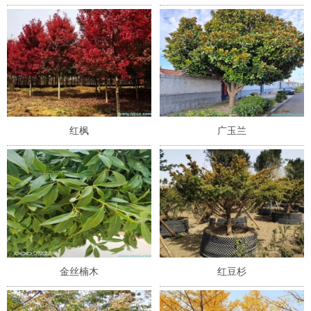
红枫
广玉兰
金丝楠木
红豆杉