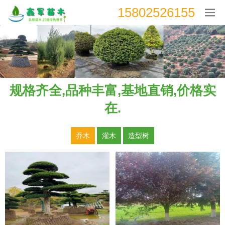
15802526155
规格齐全,品种丰富,基地直销,价格实
在.
乔木
灌木
造型树