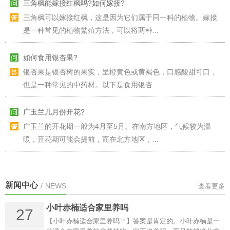
三角枫可以嫁接红枫，这是因为它们属于同一科的植物。嫁接
是一种常见的植物繁殖方法，可以将两种...
如何食用银杏果?
银杏果是银杏树的果实，呈橙黄色或黄褐色，口感酸甜可口，
也是一种常见的中药材。以下是食用银杏...
广玉兰几月份开花?
广玉兰的开花期一般为4月至5月。在南方地区，气候较为温
暖，开花期可能会提前，而在北方地区，...
毛冬青是什么植物？如何栽培？
毛冬青是一种常绿灌木植物，原产于中国南部和东南亚地区，
现广泛种植于世界各地。它有着翠绿的叶...
新闻中心
/
NEWS
查看更多
广玉兰什么时候开花?
小叶赤楠适合家里养吗
27
【小叶赤楠适合家里养吗？】答案是肯定的。小叶赤楠是一
在南方地区，广玉兰会在3月到4月之间开花，花期约为3周左