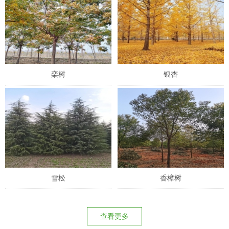
栾树
银杏
雪松
香樟树
查看更多