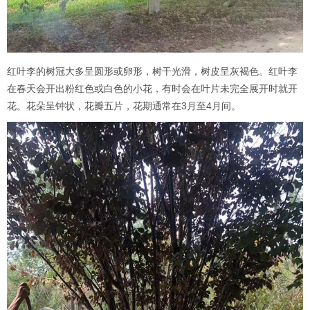
红叶李的树冠大多呈圆形或卵形，树干光滑，树皮呈灰褐色。红叶李
在春天会开出粉红色或白色的小花，有时会在叶片未完全展开时就开
花。花朵呈钟状，花瓣五片，花期通常在3月至4月间。