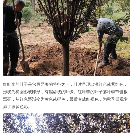
红叶李的叶子是它最显著的特征之一，叶片呈现出深红色或紫红色，
形状为椭圆形或卵形，有锯齿状的叶缘。红叶李的叶子落叶季节也很
漂亮，从红色逐渐变为黄色或橙色，最后变成红褐色，为秋季景观增
添了很多色彩。