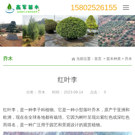
15802526155
乔木
当前位置：
首页
>
苗木种类
>
乔木
红叶李
分类：
乔木
时间：
2023-09-14
点击：
0
红叶李，是一种李子科植物。它是一种小型落叶乔木，原产于亚洲和
欧洲，现在在全球各地都有栽培。它因为树叶呈现出紫红色或深红色
而得名，是一种广泛用于园艺和景观设计的观赏植物。