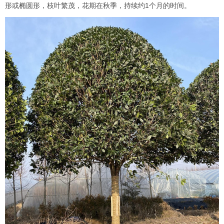
形或椭圆形，枝叶繁茂，花期在秋季，持续约1个月的时间。