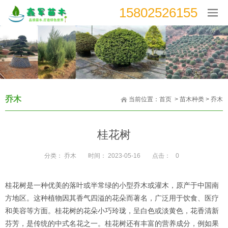
15802526155
乔木
当前位置：
首页
>
苗木种类
>
乔木
桂花树
分类：
乔木
时间：
2023-05-16
点击：
0
桂花树是一种优美的落叶或半常绿的小型乔木或灌木，原产于中国南
方地区。这种植物因其香气四溢的花朵而著名，广泛用于饮食、医疗
和美容等方面。桂花树的花朵小巧玲珑，呈白色或淡黄色，花香清新
芬芳，是传统的中式名花之一。桂花树还有丰富的营养成分，例如果