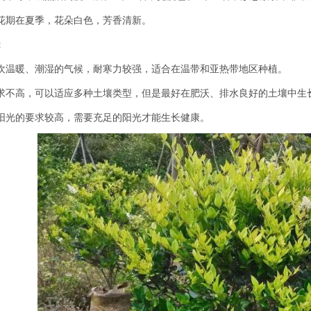
花期在夏季，花朵白色，芳香清新。
：
欢温暖、潮湿的气候，耐寒力较强，适合在温带和亚热带地区种植。
求不高，可以适应多种土壤类型，但是最好在肥沃、排水良好的土壤中生
阳光的要求较高，需要充足的阳光才能生长健康。