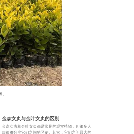
程。
金森女贞与金叶女贞的区别
金森女贞和金叶女贞都是常见的观赏植物，但很多人
却很难分辨它们之间的区别。其实，它们之间最大的