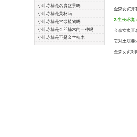
小叶赤楠是名贵盆景吗
金森女贞开
小叶赤楠是黄杨吗
2.生长环境
小叶赤楠是常绿植物吗
小叶赤楠是金丝楠木的一种吗
金森女贞喜
小叶赤楠是不是金丝楠木
它对土壤要
金森女贞对