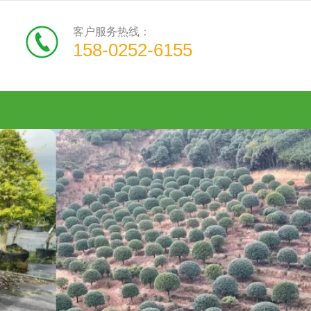
客户服务热线：
158-0252-6155