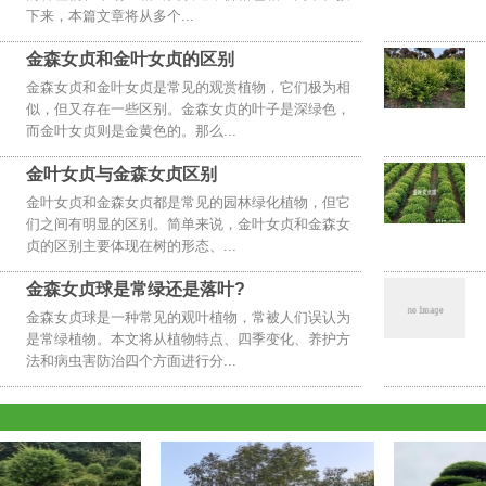
下来，本篇文章将从多个...
金森女贞和金叶女贞的区别
金森女贞和金叶女贞是常见的观赏植物，它们极为相
似，但又存在一些区别。金森女贞的叶子是深绿色，
而金叶女贞则是金黄色的。那么...
金叶女贞与金森女贞区别
金叶女贞和金森女贞都是常见的园林绿化植物，但它
们之间有明显的区别。简单来说，金叶女贞和金森女
贞的区别主要体现在树的形态、...
金森女贞球是常绿还是落叶?
金森女贞球是一种常见的观叶植物，常被人们误认为
是常绿植物。本文将从植物特点、四季变化、养护方
法和病虫害防治四个方面进行分...