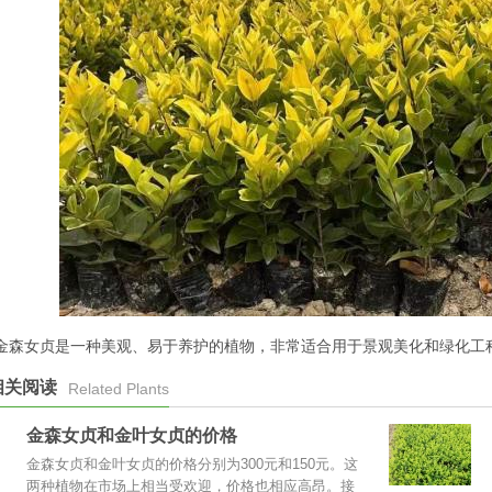
金森女贞是一种美观、易于养护的植物，非常适合用于景观美化和绿化工
相关阅读
Related Plants
金森女贞和金叶女贞的价格
金森女贞和金叶女贞的价格分别为300元和150元。这
两种植物在市场上相当受欢迎，价格也相应高昂。接