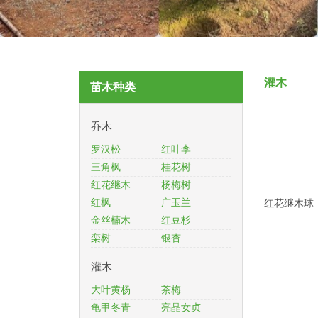
灌木
苗木种类
乔木
罗汉松
红叶李
三角枫
桂花树
红花继木
杨梅树
红枫
广玉兰
红花继木球
金丝楠木
红豆杉
栾树
银杏
灌木
大叶黄杨
茶梅
龟甲冬青
亮晶女贞