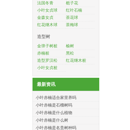
法国冬青
栀子花
小叶女贞球
红叶石楠
金森女贞
茶花球
红花继木球
茶梅球
造型树
金弹子树桩
榆树
赤楠桩
黑松
造型罗汉松
红花继木桩
小叶女贞桩
最新资讯
小叶赤楠适合家里养吗
小叶赤楠是石榴树吗
小叶赤楠是什么植物
小叶赤楠是什么树
小叶赤楠是名贵树种吗