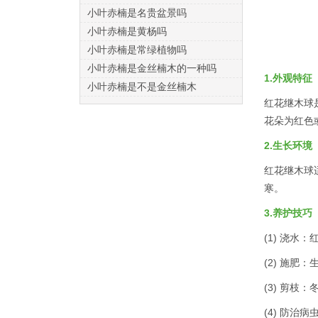
小叶赤楠是名贵盆景吗
小叶赤楠是黄杨吗
小叶赤楠是常绿植物吗
小叶赤楠是金丝楠木的一种吗
1.外观特征
小叶赤楠是不是金丝楠木
红花继木球
花朵为红色
2.生长环境
红花继木球
寒。
3.养护技巧
(1) 浇
(2) 施
(3) 剪
(4) 防