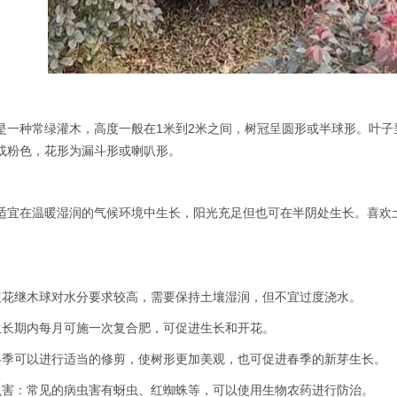
是一种常绿灌木，高度一般在1米到2米之间，树冠呈圆形或半球形。叶
或粉色，花形为漏斗形或喇叭形。
适宜在温暖湿润的气候环境中生长，阳光充足但也可在半阴处生长。喜欢
水：红花继木球对水分要求较高，需要保持土壤湿润，但不宜过度浇水。
肥：生长期内每月可施一次复合肥，可促进生长和开花。
枝：冬季可以进行适当的修剪，使树形更加美观，也可促进春季的新芽生长。
治病虫害：常见的病虫害有蚜虫、红蜘蛛等，可以使用生物农药进行防治。