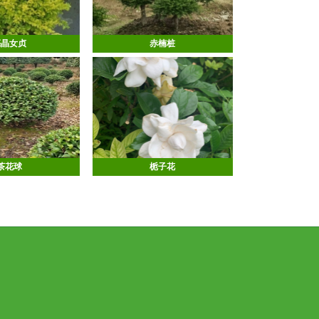
亮晶女贞
赤楠桩
茶花球
栀子花