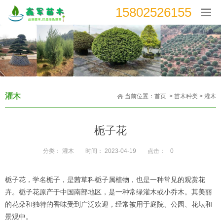
15802526155
灌木
当前位置：
首页
>
苗木种类
>
灌木
栀子花
分类：
灌木
时间：
2023-04-19
点击：
0
栀子花，学名栀子，是茜草科栀子属植物，也是一种常见的观赏花
卉。栀子花原产于中国南部地区，是一种常绿灌木或小乔木。其美丽
的花朵和独特的香味受到广泛欢迎，经常被用于庭院、公园、花坛和
景观中。