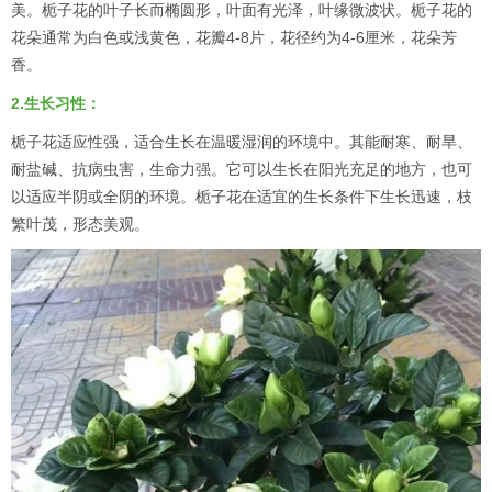
美。栀子花的叶子长而椭圆形，叶面有光泽，叶缘微波状。栀子花的
花朵通常为白色或浅黄色，花瓣4-8片，花径约为4-6厘米，花朵芳
香。
2.生长习性：
栀子花适应性强，适合生长在温暖湿润的环境中。其能耐寒、耐旱、
耐盐碱、抗病虫害，生命力强。它可以生长在阳光充足的地方，也可
以适应半阴或全阴的环境。栀子花在适宜的生长条件下生长迅速，枝
繁叶茂，形态美观。