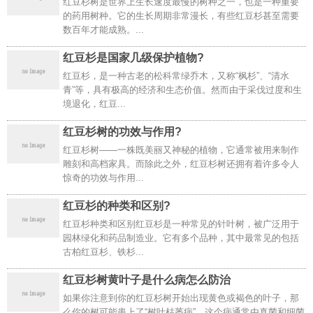
红豆杉树是世界上生长速度最慢的树种之一，也是一种重要
的药用树种。它的生长周期非常漫长，有些红豆杉甚至需要
数百年才能成熟。...
红豆杉是国家几级保护植物?
红豆杉，是一种古老的松科常绿乔木，又称“枫杉”、“清水
青”等，具有极高的经济和生态价值。然而由于采伐过度和生
境退化，红豆...
红豆杉树的功效与作用?
红豆杉树——一株既美丽又神秘的植物，它通常被用来制作
雕刻和高档家具。而除此之外，红豆杉树还拥有着许多令人
惊奇的功效与作用...
红豆杉的种类和区别?
红豆杉种类和区别红豆杉是一种常见的针叶树，被广泛用于
园林绿化和药品制造业。它有多个品种，其中最常见的包括
古柏红豆杉、铁杉...
红豆杉树黄叶子是什么病怎么防治
如果你注意到你的红豆杉树开始出现黄色或褐色的叶子，那
么你的树可能患上了“树叶枯萎病”。这个病通常由真菌和细菌